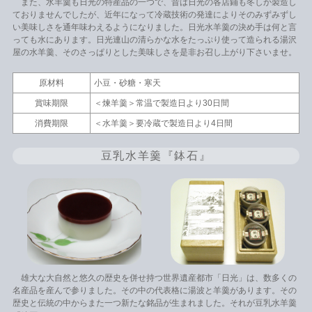
また、水羊羹も日光の特産品の一つで、昔は日光の各店鋪も冬しか製造し
ておりませんでしたが、近年になって冷蔵技術の発達によりそのみずみずし
い美味しさを通年味わえるようになりました。日光水羊羹の決め手は何と言
っても水にあります。日光連山の清らかな水をたっぷり使って造られる湯沢
屋の水羊羹、そのさっぱりとした美味しさを是非お召し上がり下さいませ。
原材料
小豆・砂糖・寒天
賞味期限
＜煉羊羹＞常温で製造日より30日間
消費期限
＜水羊羹＞要冷蔵で製造日より4日間
豆乳水羊羹『鉢石』
雄大な大自然と悠久の歴史を併せ持つ世界遺産都市「日光」は、数多くの
名産品を産んで参りました。その中の代表格に湯波と羊羹があります。その
歴史と伝統の中からまた一つ新たな銘品が生まれました。それが豆乳水羊羹