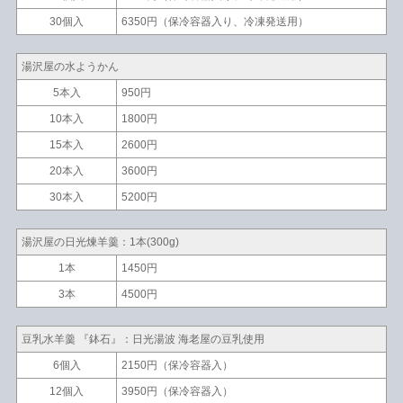
30個入
6350円（保冷容器入り、冷凍発送用）
湯沢屋の水ようかん
5本入
950円
10本入
1800円
15本入
2600円
20本入
3600円
30本入
5200円
湯沢屋の日光煉羊羹：1本(300g)
1本
1450円
3本
4500円
豆乳水羊羹 『鉢石』：日光湯波 海老屋の豆乳使用
6個入
2150円（保冷容器入）
12個入
3950円（保冷容器入）