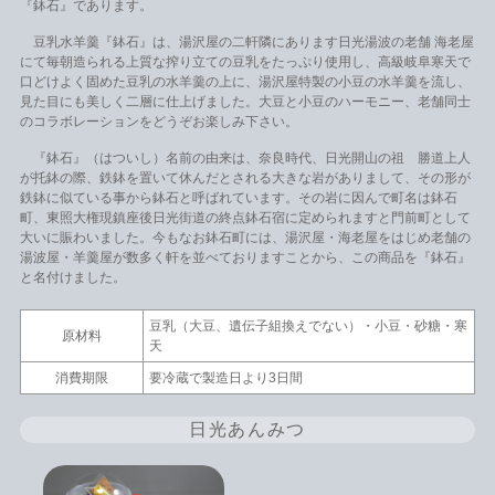
『鉢石』であります。
豆乳水羊羹『鉢石』は、湯沢屋の二軒隣にあります日光湯波の老舗 海老屋
にて毎朝造られる上質な搾り立ての豆乳をたっぷり使用し、高級岐阜寒天で
口どけよく固めた豆乳の水羊羹の上に、湯沢屋特製の小豆の水羊羹を流し、
見た目にも美しく二層に仕上げました。大豆と小豆のハーモニー、老舗同士
のコラボレーションをどうぞお楽しみ下さい。
『鉢石』（はついし）名前の由来は、奈良時代、日光開山の祖 勝道上人
が托鉢の際、鉄鉢を置いて休んだとされる大きな岩がありまして、その形が
鉄鉢に似ている事から鉢石と呼ばれています。その岩に因んで町名は鉢石
町、東照大権現鎮座後日光街道の終点鉢石宿に定められますと門前町として
大いに賑わいました。今もなお鉢石町には、湯沢屋・海老屋をはじめ老舗の
湯波屋・羊羹屋が数多く軒を並べておりますことから、この商品を『鉢石』
と名付けました。
豆乳（大豆、遺伝子組換えでない）・小豆・砂糖・寒
原材料
天
消費期限
要冷蔵で製造日より3日間
日光あんみつ