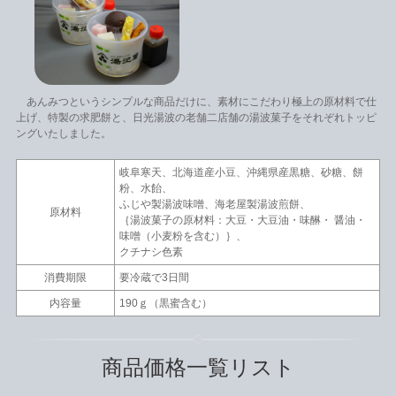
あんみつというシンプルな商品だけに、素材にこだわり極上の原材料で仕
上げ、特製の求肥餅と、日光湯波の老舗二店舗の湯波菓子をそれぞれトッピ
ングいたしました。
岐阜寒天、北海道産小豆、沖縄県産黒糖、砂糖、餅
粉、水飴、
ふじや製湯波味噌、海老屋製湯波煎餅、
原材料
｛湯波菓子の原材料：大豆・大豆油・味醂・ 醤油・
味噌（小麦粉を含む）｝、
クチナシ色素
消費期限
要冷蔵で3日間
内容量
190ｇ（黒蜜含む）
商品価格一覧リスト