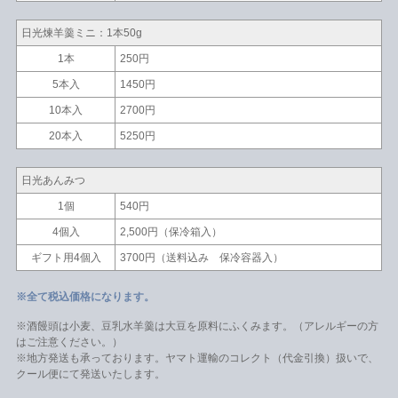
日光煉羊羹ミニ：1本50g
1本
250円
5本入
1450円
10本入
2700円
20本入
5250円
日光あんみつ
1個
540円
4個入
2,500円（保冷箱入）
ギフト用4個入
3700円（送料込み 保冷容器入）
※全て税込価格になります。
※酒饅頭は小麦、豆乳水羊羹は大豆を原料にふくみます。（アレルギーの方
はご注意ください。）
※地方発送も承っております。ヤマト運輸のコレクト（代金引換）扱いで、
クール便にて発送いたします。