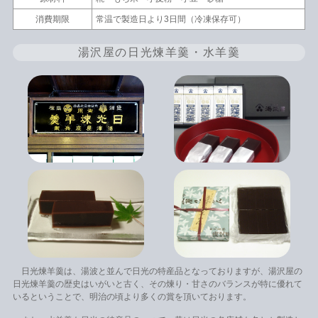
消費期限
常温で製造日より3日間（冷凍保存可）
湯沢屋の日光煉羊羹・水羊羹
日光煉羊羹は、湯波と並んで日光の特産品となっておりますが、湯沢屋の
日光煉羊羹の歴史はいがいと古く、その煉り・甘さのバランスが特に優れて
いるということで、明治の頃より多くの賞を頂いております。