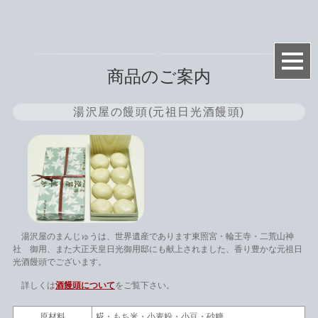
商品のご案内
湯沢屋の饅頭(元祖日光酒饅頭)
湯沢屋のまんじゅうは、世界遺産であります東照宮・輪王寺・二荒山神
社 御用、また大正天皇日光御用邸にも献上されました、香り豊かな元祖日
光酒饅頭でございます。
詳しくは
酒饅頭について
をご覧下さい。
原材料
糀・もち米・小麦粉・小豆・砂糖